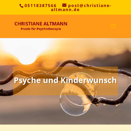
05118387566
post@christiane-
altmann.de
Psyche und Kinderwunsch